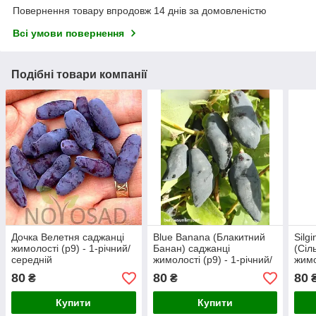
Повернення товару впродовж 14 днів за домовленістю
Всі умови повернення
Подібні товари компанії
Дочка Велетня саджанці
Blue Banana (Блакитний
Silgi
жимолості (p9) - 1-річний/
Банан) саджанці
(Сіл
середній
жимолості (р9) - 1-річний/
жимо
пізній
ранн
80
80
80
₴
₴
Купити
Купити