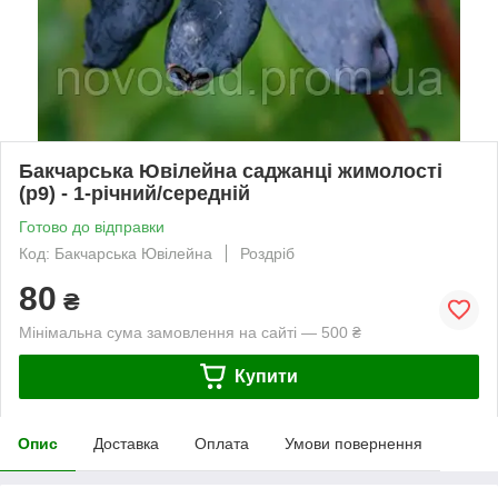
Бакчарська Ювілейна саджанці жимолості
(p9) - 1-річний/середній
Готово до відправки
Код: Бакчарська Ювілейна
Роздріб
80
₴
Мінімальна сума замовлення на сайті — 500 ₴
Купити
Опис
Доставка
Оплата
Умови повернення