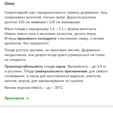
Опис
Скороплідний сорт середньопізнього терміну дозрівання. Кущ
помірковано розлогий, пагони прямі. Доросла рослина
досягає 150 см заввишки і 120 см завширшки.
Маса плодів у середньому 1,4 – 2,1 г, форма витягнута.
Шкірка темно-синя із восковим нальотом, досить міцна.
М’якуш
приємного солодкого
з кислинкою смаку, з легким
ароматом, без гіркуватості.
Плоди ростуть групами, не приховані листям. Дозрівання
неодночасне, але дозрілі ягоди довго утримуються на гілках,
не опадають.
Транспортабельність
плодів
гарна
. Врожайність – до 4,5 кг
із рослини. Плоди
універсального призначення
: для свіжого
споживання, а також для виготовлення варення, компотів,
киселів, морсів, для заморожування та сушіння.
Висока морозостійкість – до – 30°С.
Приховати