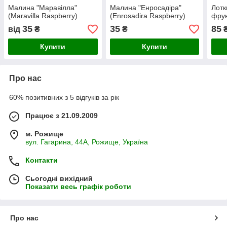
Малина "Маравілла"
Малина "Енросадіра"
Лотк
(Maravilla Raspberry)
(Enrosadira Raspberry)
фрук
35
35
85
від
₴
₴
Купити
Купити
Про нас
60% позитивних з 5 відгуків за рік
Працює з 21.09.2009
м. Рожище
вул. Гагарина, 44А, Рожище, Україна
Контакти
Сьогодні вихідний
Показати весь графік роботи
Про нас