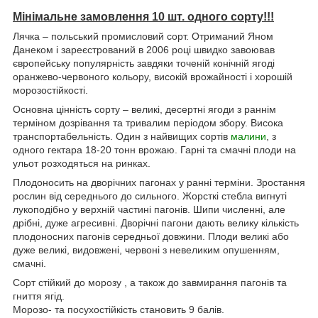
Мінімальне замовлення 10 шт. одного сорту!!!
Лячка – польський промисловий сорт. Отриманий Яном
Данеком і зареєстрований в 2006 році швидко завоював
європейську популярність завдяки точеній конічній ягоді
оранжево-червоного кольору, високій врожайності і хорошій
морозостійкості.
Основна цінність сорту – великі, десертні ягоди з раннім
терміном дозрівання та тривалим періодом збору. Висока
транспортабельність. Один з найвищих сортів
малини
, з
одного гектара 18-20 тонн врожаю. Гарні та смачні плоди на
ульот розходяться на ринках.
Плодоносить на дворічних пагонах у ранні терміни. Зростання
рослин від середнього до сильного. Жорсткі стебла вигнуті
лукоподібно у верхній частині пагонів. Шипи численні, але
дрібні, дуже агресивні. Дворічні пагони дають велику кількість
плодоносних пагонів середньої довжини. Плоди великі або
дуже великі, видовжені, червоні з невеликим опушенням,
смачні.
Сорт стійкий до морозу , а також до завмирання пагонів та
гниття ягід.
Морозо- та посухостійкість становить 9 балів.